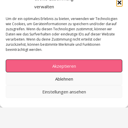
hello@debraschilling.de
verwalten
+49 175 931 70 33
Um dir ein optimales Erlebnis zu bieten, verwenden wir Technologien
wie Cookies, um Geräteinformationen zu speichern und/oder darauf
Dunckerstraße 16, D-10437 Berlin
zuzugreifen. Wenn du diesen Technologien zustimmst, können wir
Daten wie das Surfverhalten oder eindeutige IDs auf dieser Website
verarbeiten. Wenn du deine Zustimmung nicht erteilst oder
zurückziehst, können bestimmte Merkmale und Funktionen
beeinträchtigt werden.
Akzeptieren
Ablehnen
Einstellungen ansehen
Política de privacidad
TGC
Aviso Legal