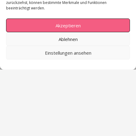
zurückziehst, können bestimmte Merkmale und Funktionen
beeinträchtigt werden.
Contacto
Akzeptieren
hello@debraschilling.de
Ablehnen
+49 175 931 70 33
Einstellungen ansehen
Dunckerstraße 16, D-10437 Berlin